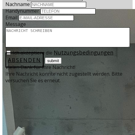
Nachname
Handynummer
Email
Message
Nutzungsbedingungen
Ich akzeptiere die
ABSENDEN
Vielen Dank für Ihre Nachricht!
Ihre Nachricht konnte nicht zugestellt werden. Bitte
versuchen Sie es erneut.