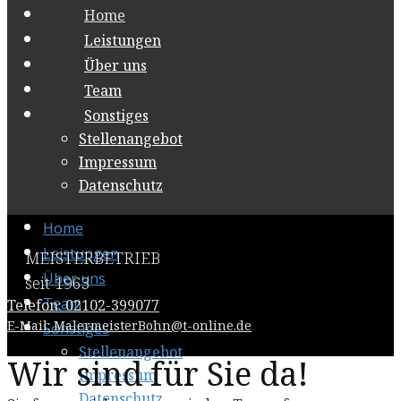
Home
Leistungen
Über uns
Team
Sonstiges
Stellenangebot
Impressum
Datenschutz
Home
Leistungen
MEISTERBETRIEB
Über uns
seit 1963
Team
Telefon: 02102-399077
E-Mail: MalermeisterBohn@t-online.de
Sonstiges
Stellenangebot
Wir sind für Sie da!
Impressum
Datenschutz