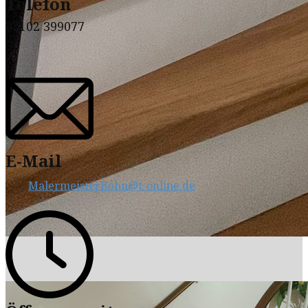
Telefon
02102 399077
E-Mail
MalermeisterBohn@t-online.de